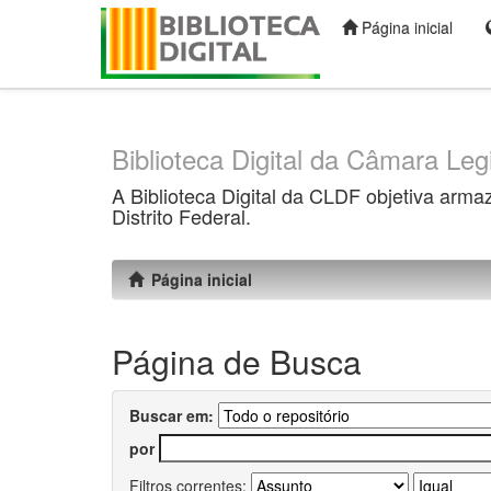
Página inicial
Skip
navigation
Biblioteca Digital da Câmara Legi
A Biblioteca Digital da CLDF objetiva arma
Distrito Federal.
Página inicial
Página de Busca
Buscar em:
por
Filtros correntes: