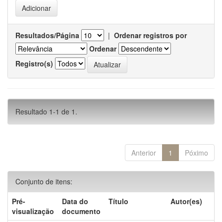
Resultados/Página
|
Ordenar registros por
Ordenar
Registro(s)
Resultado 1-1 de 1.
Anterior
1
Póximo
Conjunto de itens:
Pré-
Data do
Título
Autor(es)
visualização
documento