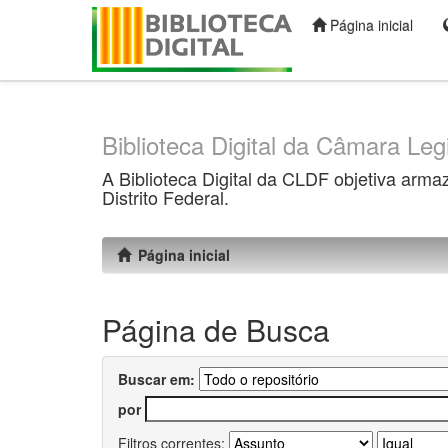
Página inicial
Skip
navigation
Biblioteca Digital da Câmara Legi
A Biblioteca Digital da CLDF objetiva arma
Distrito Federal.
Página inicial
Página de Busca
Buscar em:
por
Filtros correntes: