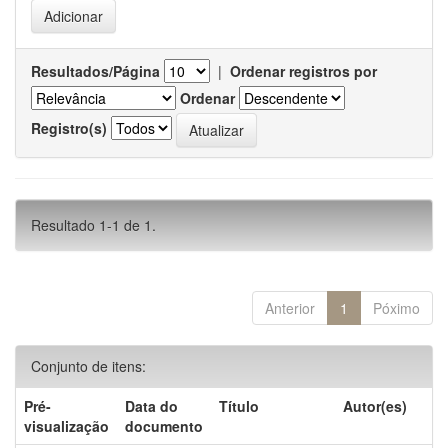
Resultados/Página
|
Ordenar registros por
Ordenar
Registro(s)
Resultado 1-1 de 1.
Anterior
1
Póximo
Conjunto de itens:
Pré-
Data do
Título
Autor(es)
visualização
documento