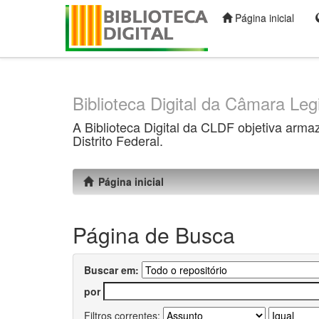
Página inicial
Skip
navigation
Biblioteca Digital da Câmara Legi
A Biblioteca Digital da CLDF objetiva arma
Distrito Federal.
Página inicial
Página de Busca
Buscar em:
por
Filtros correntes: