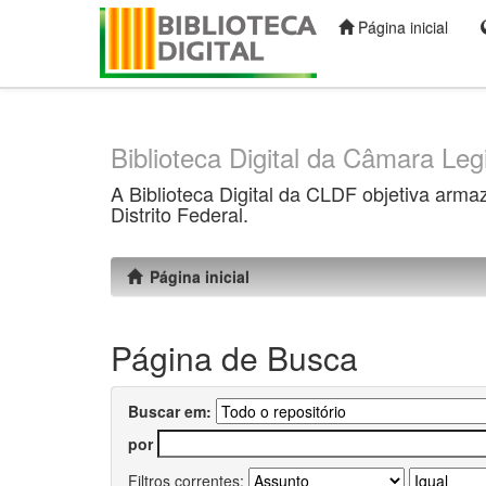
Página inicial
Skip
navigation
Biblioteca Digital da Câmara Legi
A Biblioteca Digital da CLDF objetiva arma
Distrito Federal.
Página inicial
Página de Busca
Buscar em:
por
Filtros correntes: