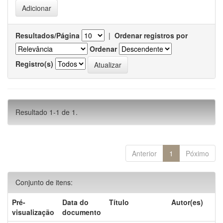
Resultados/Página
|
Ordenar registros por
Ordenar
Registro(s)
Resultado 1-1 de 1.
Anterior
1
Póximo
Conjunto de itens:
Pré-
Data do
Título
Autor(es)
visualização
documento