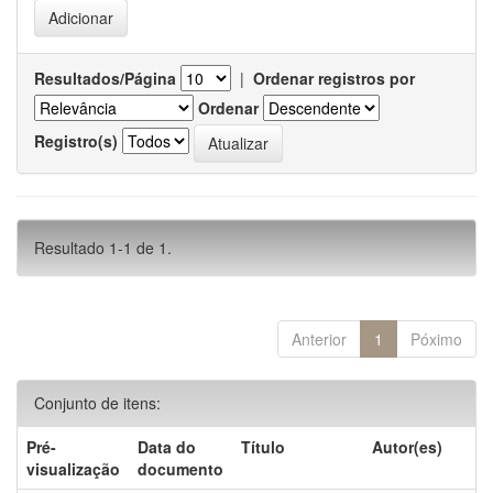
Resultados/Página
|
Ordenar registros por
Ordenar
Registro(s)
Resultado 1-1 de 1.
Anterior
1
Póximo
Conjunto de itens:
Pré-
Data do
Título
Autor(es)
visualização
documento