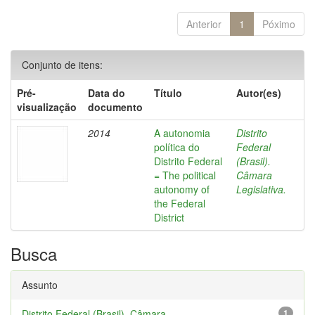
Anterior
1
Póximo
Conjunto de itens:
Pré-
Data do
Título
Autor(es)
visualização
documento
2014
A autonomia
Distrito
política do
Federal
Distrito Federal
(Brasil).
= The political
Câmara
autonomy of
Legislativa.
the Federal
District
Busca
Assunto
Distrito Federal (Brasil). Câmara...
1