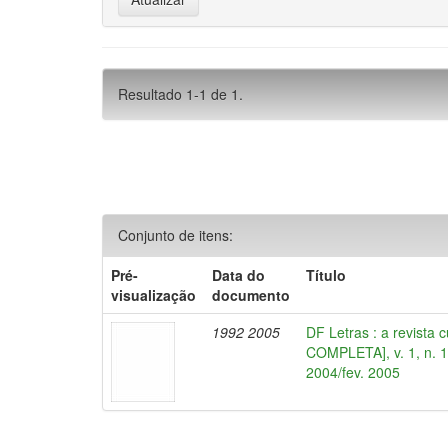
Resultado 1-1 de 1.
Conjunto de itens:
Pré-
Data do
Título
visualização
documento
1992 2005
DF Letras : a revista 
COMPLETA], v. 1, n. 1,
2004/fev. 2005