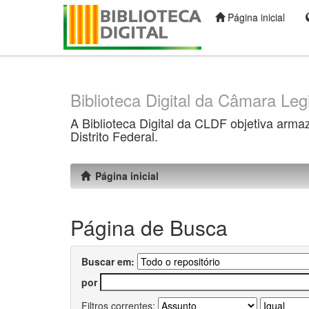
Página inicial
Skip
navigation
Biblioteca Digital da Câmara Legi
A Biblioteca Digital da CLDF objetiva arma
Distrito Federal.
Página inicial
Página de Busca
Buscar em:
por
Filtros correntes: