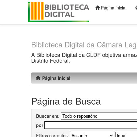
Página inicial
Skip
navigation
Biblioteca Digital da Câmara Legi
A Biblioteca Digital da CLDF objetiva arma
Distrito Federal.
Página inicial
Página de Busca
Buscar em:
por
Filtros correntes: