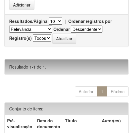
Resultados/Página
|
Ordenar registros por
Ordenar
Registro(s)
Resultado 1-1 de 1.
Anterior
1
Póximo
Conjunto de itens:
Pré-
Data do
Título
Autor(es)
visualização
documento