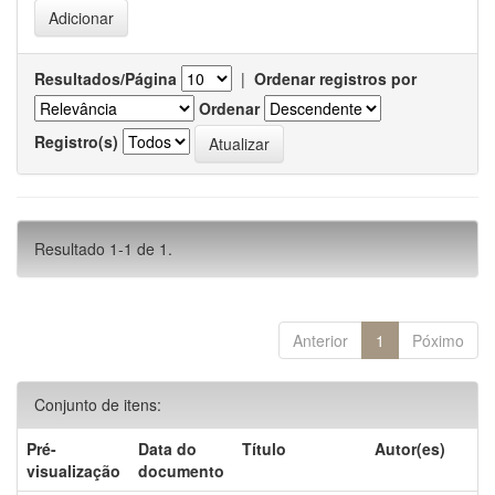
Resultados/Página
|
Ordenar registros por
Ordenar
Registro(s)
Resultado 1-1 de 1.
Anterior
1
Póximo
Conjunto de itens:
Pré-
Data do
Título
Autor(es)
visualização
documento