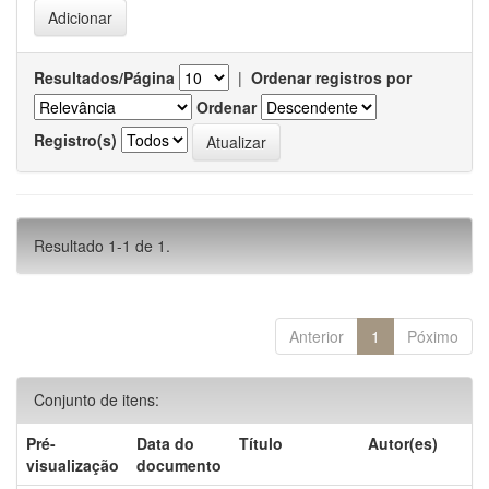
Resultados/Página
|
Ordenar registros por
Ordenar
Registro(s)
Resultado 1-1 de 1.
Anterior
1
Póximo
Conjunto de itens:
Pré-
Data do
Título
Autor(es)
visualização
documento