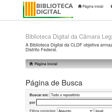
Página inicial
Skip
navigation
Biblioteca Digital da Câmara Legi
A Biblioteca Digital da CLDF objetiva arma
Distrito Federal.
Página inicial
Página de Busca
Buscar em:
por
Filtros correntes: