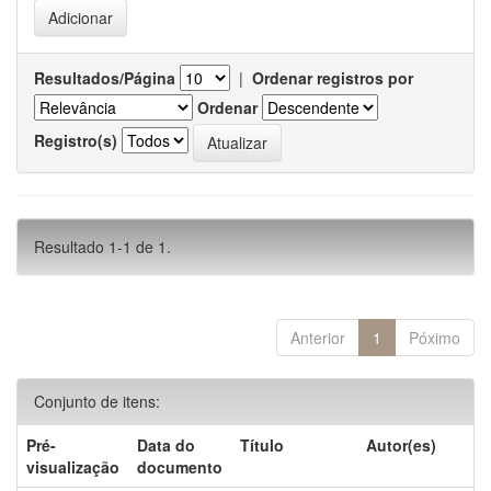
Resultados/Página
|
Ordenar registros por
Ordenar
Registro(s)
Resultado 1-1 de 1.
Anterior
1
Póximo
Conjunto de itens:
Pré-
Data do
Título
Autor(es)
visualização
documento