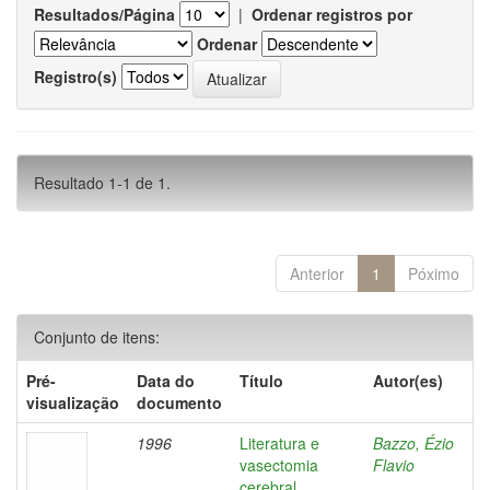
Resultados/Página
|
Ordenar registros por
Ordenar
Registro(s)
Resultado 1-1 de 1.
Anterior
1
Póximo
Conjunto de itens:
Pré-
Data do
Título
Autor(es)
visualização
documento
1996
Literatura e
Bazzo, Ézio
vasectomia
Flavio
cerebral