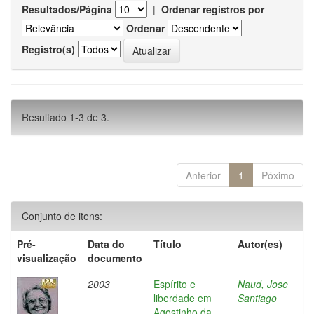
Resultados/Página
|
Ordenar registros por
Ordenar
Registro(s)
Resultado 1-3 de 3.
Anterior
1
Póximo
Conjunto de itens:
Pré-
Data do
Título
Autor(es)
visualização
documento
2003
Espírito e
Naud, Jose
liberdade em
Santiago
Agostinho da