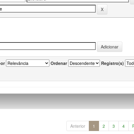
por
Ordenar
Registro(s)
Anterior
1
2
3
4