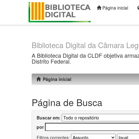
Página inicial
Skip
navigation
Biblioteca Digital da Câmara Legi
A Biblioteca Digital da CLDF objetiva arma
Distrito Federal.
Página inicial
Página de Busca
Buscar em:
por
Filtros correntes: