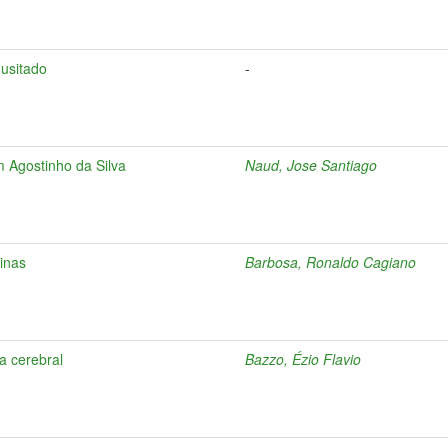
nusitado
-
m Agostinho da Silva
Naud, Jose Santiago
inas
Barbosa, Ronaldo Cagiano
a cerebral
Bazzo, Ézio Flavio