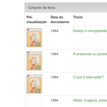
Conjunto de itens:
Pré-
Data do
Título
visualização
documento
1994
Desejo e transgressão 
1994
A antipoesia ou para
1994
O que é best-seller?
1994
Idéias, imagens, pala