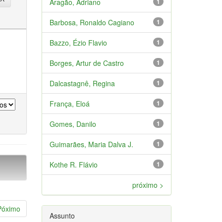
Aragão, Adriano
1
Barbosa, Ronaldo Cagiano
1
Bazzo, Ézio Flavio
1
Borges, Artur de Castro
1
Dalcastagnê, Regina
1
França, Eloá
1
Gomes, Danilo
1
Guimarães, Maria Dalva J.
1
Kothe R. Flávio
1
próximo >
Póximo
Assunto