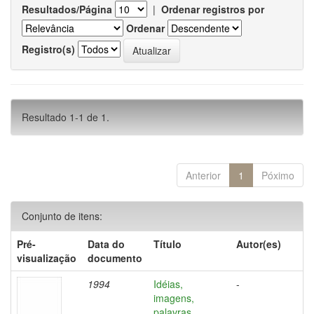
Resultados/Página
|
Ordenar registros por
Ordenar
Registro(s)
Resultado 1-1 de 1.
Anterior
1
Póximo
Conjunto de itens:
Pré-
Data do
Título
Autor(es)
visualização
documento
1994
Idéias,
-
imagens,
palavras