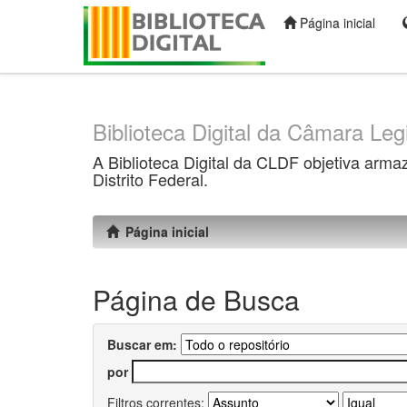
Página inicial
Skip
navigation
Biblioteca Digital da Câmara Legi
A Biblioteca Digital da CLDF objetiva arma
Distrito Federal.
Página inicial
Página de Busca
Buscar em:
por
Filtros correntes: