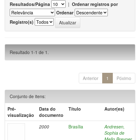
Resultados/Página
|
Ordenar registros por
Ordenar
Registro(s)
Resultado 1-1 de 1.
Anterior
1
Póximo
Conjunto de itens:
Pré-
Data do
Título
Autor(es)
visualização
documento
2000
Brasília
Andresen,
Sophia de
Mello Breyner