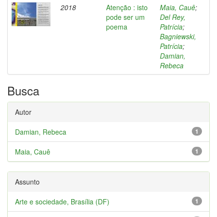
2018
Atenção : isto
Maia, Cauê
;
pode ser um
Del Rey,
poema
Patrícia
;
Bagniewski,
Patrícia
;
Damian,
Rebeca
Busca
Autor
Damian, Rebeca
1
Maia, Cauê
1
Assunto
Arte e sociedade, Brasília (DF)
1