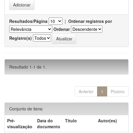
Resultados/Página
|
Ordenar registros por
Ordenar
Registro(s)
Resultado 1-1 de 1.
Anterior
1
Póximo
Conjunto de itens:
Pré-
Data do
Título
Autor(es)
visualização
documento