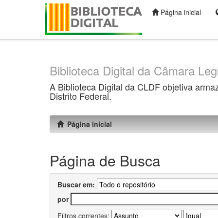
Página inicial
Skip
navigation
Biblioteca Digital da Câmara Legi
A Biblioteca Digital da CLDF objetiva arma
Distrito Federal.
Página inicial
Página de Busca
Buscar em:
por
Filtros correntes: