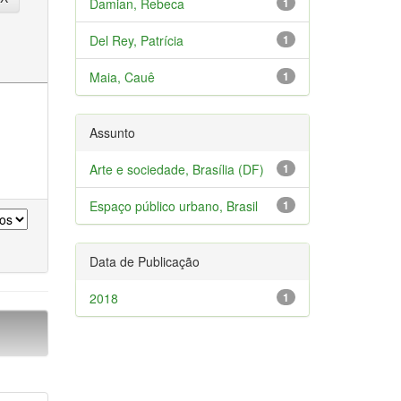
Damian, Rebeca
1
Del Rey, Patrícia
1
Maia, Cauê
1
Assunto
Arte e sociedade, Brasília (DF)
1
Espaço público urbano, Brasil
1
Data de Publicação
2018
1