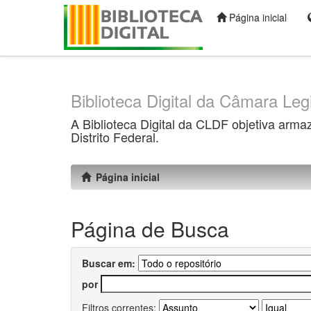
Página inicial
Skip
navigation
Biblioteca Digital da Câmara Legi
A Biblioteca Digital da CLDF objetiva arma
Distrito Federal.
Página inicial
Página de Busca
Buscar em:
por
Filtros correntes: