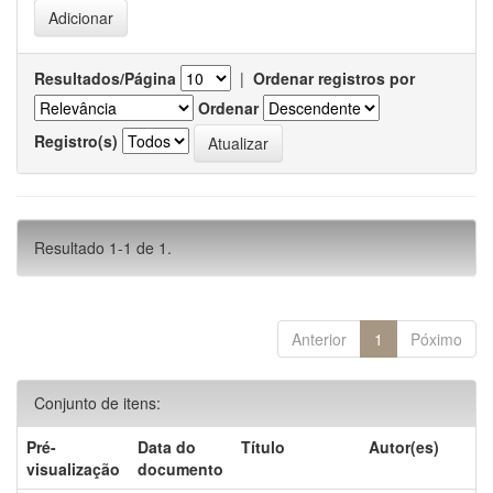
Resultados/Página
|
Ordenar registros por
Ordenar
Registro(s)
Resultado 1-1 de 1.
Anterior
1
Póximo
Conjunto de itens:
Pré-
Data do
Título
Autor(es)
visualização
documento