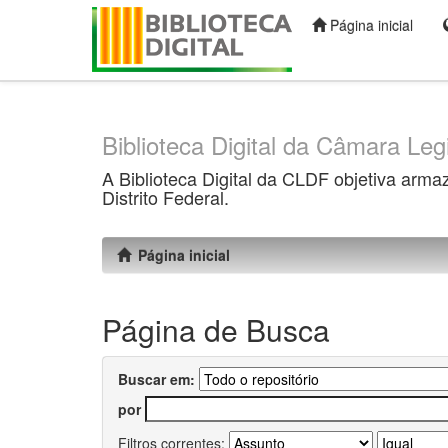
Página inicial
Skip
navigation
Biblioteca Digital da Câmara Legi
A Biblioteca Digital da CLDF objetiva arma
Distrito Federal.
Página inicial
Página de Busca
Buscar em:
por
Filtros correntes: