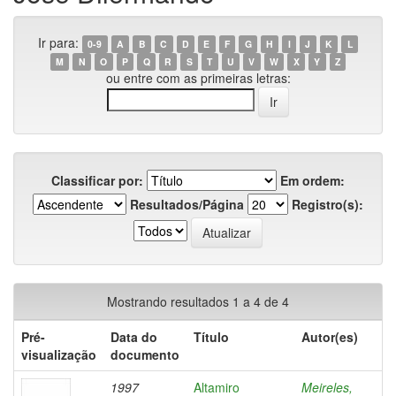
Ir para:
0-9
A
B
C
D
E
F
G
H
I
J
K
L
M
N
O
P
Q
R
S
T
U
V
W
X
Y
Z
ou entre com as primeiras letras:
Classificar por:
Em ordem:
Resultados/Página
Registro(s):
Mostrando resultados 1 a 4 de 4
Pré-
Data do
Título
Autor(es)
visualização
documento
1997
Altamiro
Meireles,