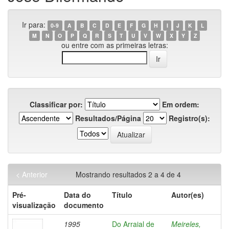
Ir para:
0-9
A
B
C
D
E
F
G
H
I
J
K
L
M
N
O
P
Q
R
S
T
U
V
W
X
Y
Z
ou entre com as primeiras letras:
Classificar por:
Em ordem:
Resultados/Página
Registro(s):
< Anterior
Mostrando resultados 2 a 4 de 4
Pré-
Data do
Título
Autor(es)
visualização
documento
1995
Do Arraial de
Meireles,