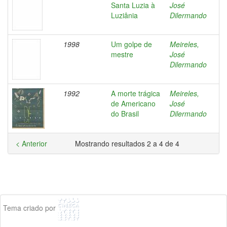
Santa Luzia à
José
Luziânia
Dilermando
1998
Um golpe de
Meireles,
mestre
José
Dilermando
1992
A morte trágica
Meireles,
de Americano
José
do Brasil
Dilermando
< Anterior
Mostrando resultados 2 a 4 de 4
Tema criado por