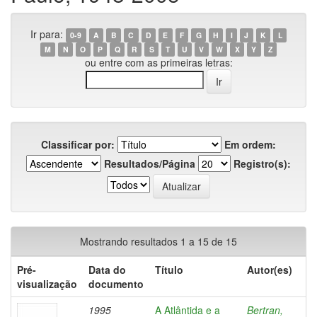
Ir para:
0-9
A
B
C
D
E
F
G
H
I
J
K
L
M
N
O
P
Q
R
S
T
U
V
W
X
Y
Z
ou entre com as primeiras letras:
Classificar por:
Em ordem:
Resultados/Página
Registro(s):
Mostrando resultados 1 a 15 de 15
Pré-
Data do
Título
Autor(es)
visualização
documento
1995
A Atlântida e a
Bertran,