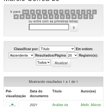
Ir para:
0-9
A
B
C
D
E
F
G
H
I
J
K
L
M
N
O
P
Q
R
S
T
U
V
W
X
Y
Z
ou entre com as primeiras letras:
Classificar por:
Em ordem:
Resultados/Página
Registro(s):
Mostrando resultados 1 a 1 de 1
Pré-
Data do
Título
Autor(es)
visualização
documento
2021
Análise da
Mello, Márcio