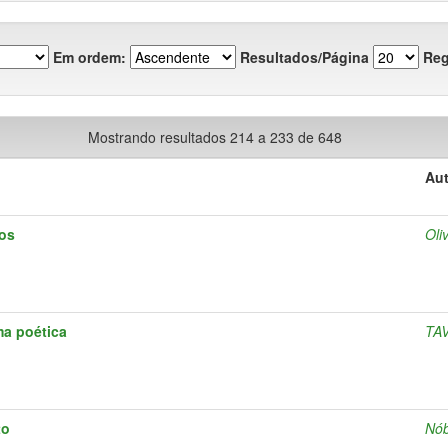
Em ordem:
Resultados/Página
Reg
Mostrando resultados 214 a 233 de 648
Aut
sos
Oli
a poética
TAV
to
Nób