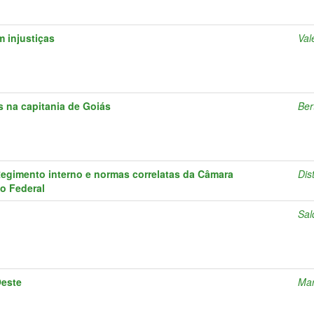
 injustiças
Val
s na capitania de Goiás
Ber
gimento interno e normas correlatas da Câmara
Dis
to Federal
l
Sal
Oeste
Mar