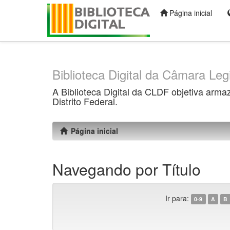
Página inicial
Skip
navigation
Biblioteca Digital da Câmara Legi
A Biblioteca Digital da CLDF objetiva arma
Distrito Federal.
Página inicial
Navegando por Título
Ir para:
0-9
A
B