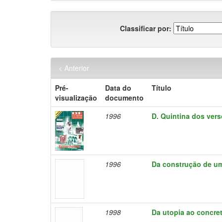
Classificar por:
< Anterior
Pré-
Data do
Título
visualização
documento
1996
D. Quintina dos ver
1996
Da construção de um
1998
Da utopia ao concre