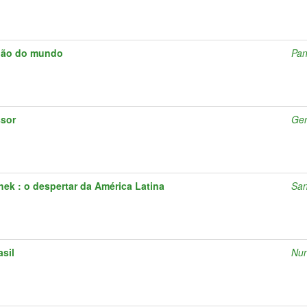
adão do mundo
Pan
ssor
Ger
hek : o despertar da América Latina
San
asil
Nun