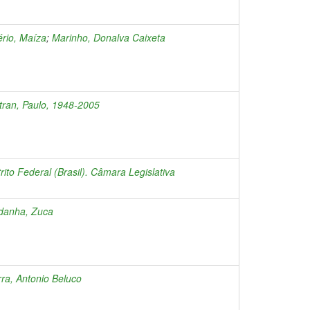
ério, Maíza
;
Marinho, Donalva Caixeta
tran, Paulo, 1948-2005
trito Federal (Brasil). Câmara Legislativa
danha, Zuca
ra, Antonio Beluco