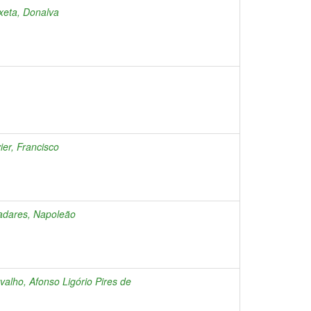
xeta, Donalva
ier, Francisco
adares, Napoleão
valho, Afonso Ligório Pires de