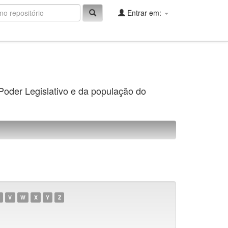
Entrar em:
 Poder Legislativo e da população do
V
W
X
Y
Z