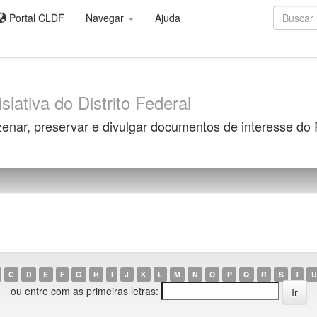
Portal CLDF
Navegar
Ajuda
slativa do Distrito Federal
zenar, preservar e divulgar documentos de interesse do
C
D
E
F
G
H
I
J
K
L
M
N
O
P
Q
R
S
T
U
ou entre com as primeiras letras: