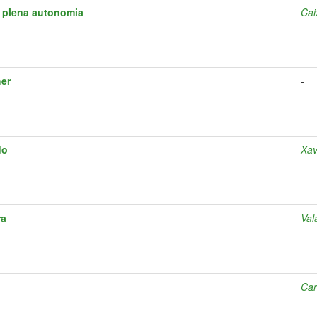
 plena autonomia
Cai
er
-
do
Xav
ra
Val
Car