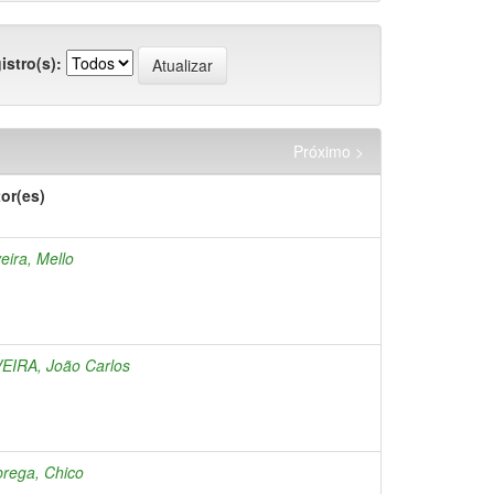
istro(s):
Próximo >
or(es)
veira, Mello
EIRA, João Carlos
rega, Chico