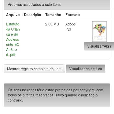
Arquivos associados a este item:
Arquivo
Descrição
Tamanho
Formato
Estatuto
2,03 MB
Adobe
da Crian
PDF
ça e do
Adolesc
ente-EC
Visualizar/Abrir
A- 6. e
d..pdf
Mostrar registro completo do item
Visualizar estastítica
Os itens no repositório estão protegidos por copyright, com
todos os direitos reservados, salvo quando é indicado o
contrário.