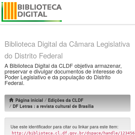
Skip
navigation
Biblioteca Digital da Câmara Legislativa
do Distrito Federal
A Biblioteca Digital da CLDF objetiva armazenar,
preservar e divulgar documentos de interesse do
Poder Legislativo e da população do Distrito
Federal.
Página inicial
Edições da CLDF
DF Letras : a revista cultural de Brasília
Use este identificador para citar ou linkar para este item:
http://biblioteca.cl.df.gov.br/dspace/handle/123456