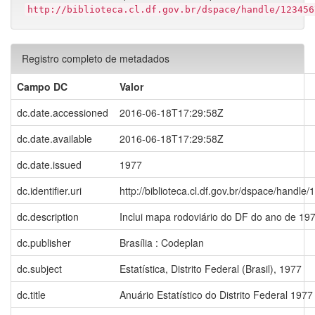
http://biblioteca.cl.df.gov.br/dspace/handle/123456
Registro completo de metadados
Campo DC
Valor
dc.date.accessioned
2016-06-18T17:29:58Z
dc.date.available
2016-06-18T17:29:58Z
dc.date.issued
1977
dc.identifier.uri
http://biblioteca.cl.df.gov.br/dspace/handl
dc.description
Inclui mapa rodoviário do DF do ano de 197
dc.publisher
Brasília : Codeplan
dc.subject
Estatística, Distrito Federal (Brasil), 1977
dc.title
Anuário Estatístico do Distrito Federal 1977