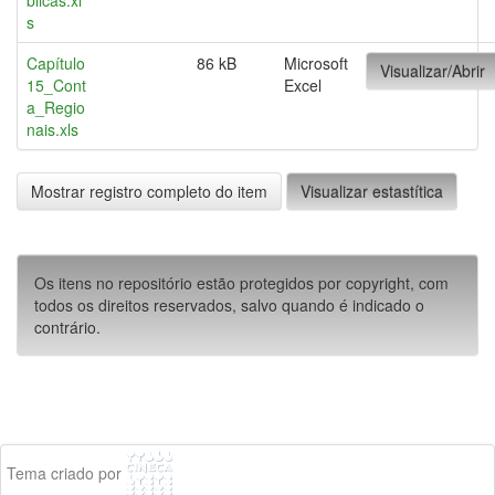
blicas.xl
s
Capítulo
86 kB
Microsoft
Visualizar/Abrir
15_Cont
Excel
a_Regio
nais.xls
Mostrar registro completo do item
Visualizar estastítica
Os itens no repositório estão protegidos por copyright, com
todos os direitos reservados, salvo quando é indicado o
contrário.
Tema criado por