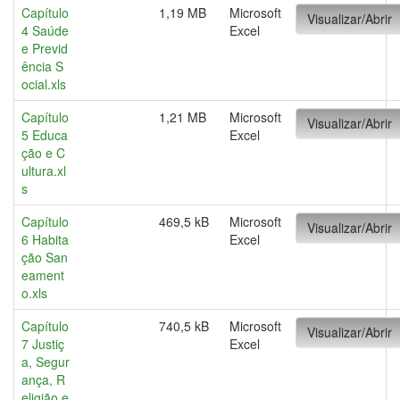
Capítulo
1,19 MB
Microsoft
Visualizar/Abrir
4 Saúde
Excel
e Previd
ência S
ocial.xls
Capítulo
1,21 MB
Microsoft
Visualizar/Abrir
5 Educa
Excel
ção e C
ultura.xl
s
Capítulo
469,5 kB
Microsoft
Visualizar/Abrir
6 Habita
Excel
ção San
eament
o.xls
Capítulo
740,5 kB
Microsoft
Visualizar/Abrir
7 Justiç
Excel
a, Segur
ança, R
eligião e