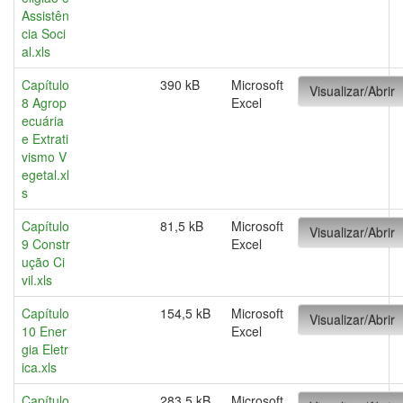
Assistên
cia Soci
al.xls
Capítulo
390 kB
Microsoft
Visualizar/Abrir
8 Agrop
Excel
ecuária
e Extrati
vismo V
egetal.xl
s
Capítulo
81,5 kB
Microsoft
Visualizar/Abrir
9 Constr
Excel
ução Ci
vil.xls
Capítulo
154,5 kB
Microsoft
Visualizar/Abrir
10 Ener
Excel
gia Eletr
ica.xls
Capítulo
283,5 kB
Microsoft