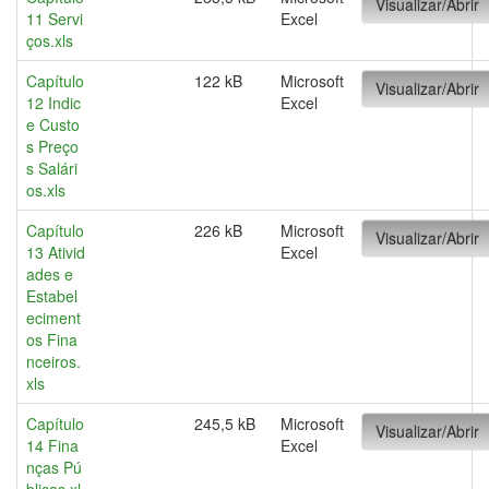
Visualizar/Abrir
11 Servi
Excel
ços.xls
Capítulo
122 kB
Microsoft
Visualizar/Abrir
12 Indic
Excel
e Custo
s Preço
s Salári
os.xls
Capítulo
226 kB
Microsoft
Visualizar/Abrir
13 Ativid
Excel
ades e
Estabel
eciment
os Fina
nceiros.
xls
Capítulo
245,5 kB
Microsoft
Visualizar/Abrir
14 Fina
Excel
nças Pú