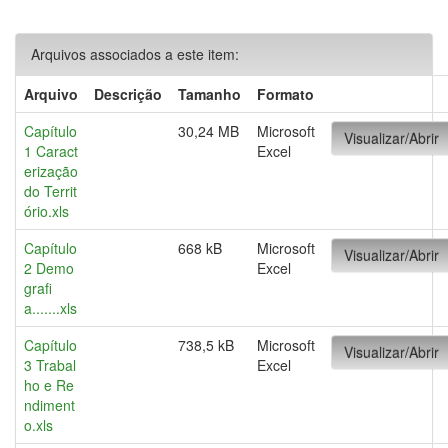
Arquivos associados a este item:
Arquivo
Descrição
Tamanho
Formato
Capítulo
30,24 MB
Microsoft
Visualizar/Abrir
1 Caract
Excel
erização
do Territ
ório.xls
Capítulo
668 kB
Microsoft
Visualizar/Abrir
2 Demo
Excel
grafi
a.......xls
Capítulo
738,5 kB
Microsoft
Visualizar/Abrir
3 Trabal
Excel
ho e Re
ndiment
o.xls