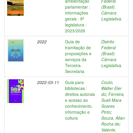
ambientação
Federal
parlamentar :
(Brasil).
informações
Câmara
gerais : 9ª
Legislativa.
legislatura :
2023/2026
2022
Guia de
Distrito
tramitação de
Federal
proposições e
(Brasil).
serviços da
Câmara
Terceira-
Legislativa.
Secretaria
2022-03-11
Guia para
Couto,
bibliotecas :
Walter Eler
direitos autorais
do
;
Ferreira,
e acesso ao
Sueli Mara
conhecimento,
Soares
informação e
Pinto
;
cultura
Souza, Allan
Rocha de
;
Valente,