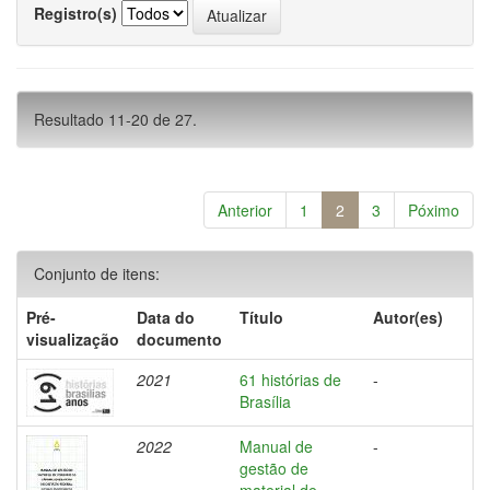
Registro(s)
Resultado 11-20 de 27.
Anterior
1
2
3
Póximo
Conjunto de itens:
Pré-
Data do
Título
Autor(es)
visualização
documento
2021
61 histórias de
-
Brasília
2022
Manual de
-
gestão de