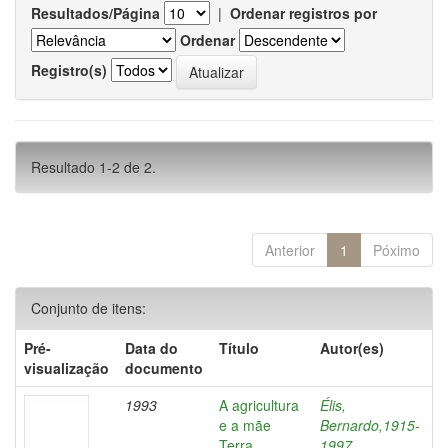
Resultados/Página
|
Ordenar registros por
Ordenar
Registro(s)
Resultado 1-2 de 2.
Anterior
1
Póximo
Conjunto de itens:
Pré-
Data do
Título
Autor(es)
visualização
documento
1993
A agricultura
Élis,
e a mãe
Bernardo,1915-
Terra
1997