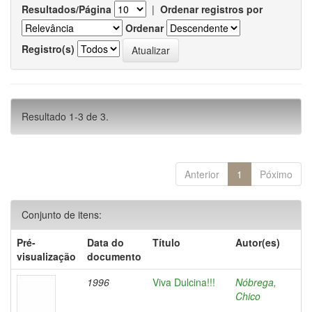
Resultados/Página
|
Ordenar registros por
Ordenar
Registro(s)
Resultado 1-3 de 3.
Anterior
1
Póximo
Conjunto de itens:
Pré-
Data do
Título
Autor(es)
visualização
documento
1996
Viva Dulcina!!!
Nóbrega,
Chico