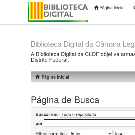
Página inicial
Skip
navigation
Biblioteca Digital da Câmara Legi
A Biblioteca Digital da CLDF objetiva arma
Distrito Federal.
Página inicial
Página de Busca
Buscar em:
por
Filtros correntes: