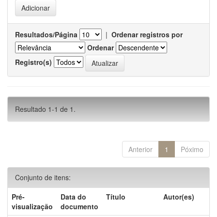
Resultados/Página
|
Ordenar registros por
Ordenar
Registro(s)
Resultado 1-1 de 1.
Anterior
1
Póximo
Conjunto de itens:
Pré-
Data do
Título
Autor(es)
visualização
documento