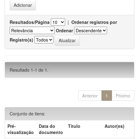
Resultados/Página
|
Ordenar registros por
Ordenar
Registro(s)
Resultado 1-1 de 1.
Anterior
1
Póximo
Conjunto de itens:
Pré-
Data do
Título
Autor(es)
visualização
documento