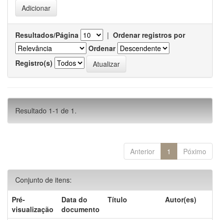
Resultados/Página
|
Ordenar registros por
Ordenar
Registro(s)
Resultado 1-1 de 1.
Anterior
1
Póximo
Conjunto de itens:
Pré-
Data do
Título
Autor(es)
visualização
documento