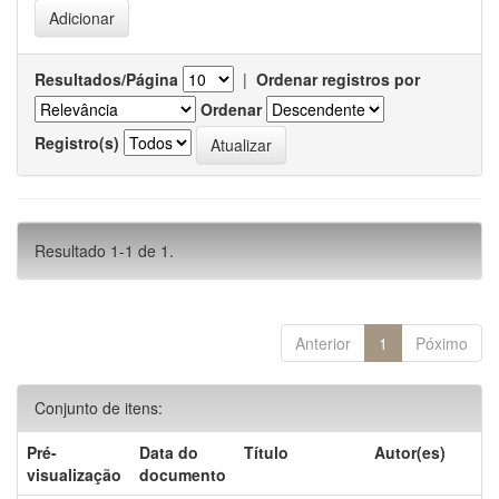
Resultados/Página
|
Ordenar registros por
Ordenar
Registro(s)
Resultado 1-1 de 1.
Anterior
1
Póximo
Conjunto de itens:
Pré-
Data do
Título
Autor(es)
visualização
documento