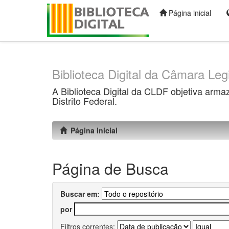
Página inicial
Skip
navigation
Biblioteca Digital da Câmara Legi
A Biblioteca Digital da CLDF objetiva arma
Distrito Federal.
Página inicial
Página de Busca
Buscar em:
por
Filtros correntes: