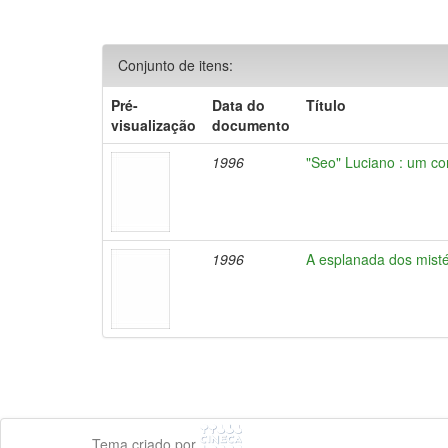
Conjunto de itens:
Pré-
Data do
Título
visualização
documento
1996
"Seo" Luciano : um co
1996
A esplanada dos misté
Tema criado por