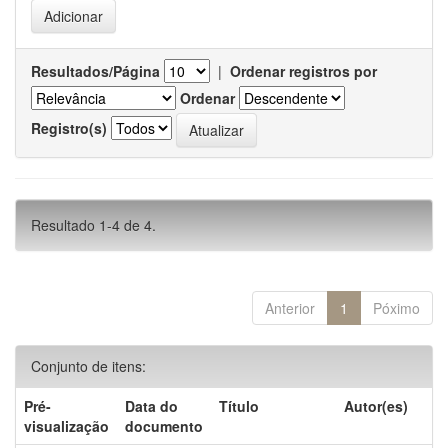
Resultados/Página
|
Ordenar registros por
Ordenar
Registro(s)
Resultado 1-4 de 4.
Anterior
1
Póximo
Conjunto de itens:
Pré-
Data do
Título
Autor(es)
visualização
documento