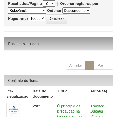
Resultados/Página
|
Ordenar registros por
Ordenar
Registro(s)
Resultado 1-1 de 1.
Anterior
1
Póximo
Conjunto de itens:
Pré-
Data do
Título
Autor(es)
visualização
documento
2021
O princípio da
Adamek,
precaução na
Daniela
jurisprudência do
Pina von