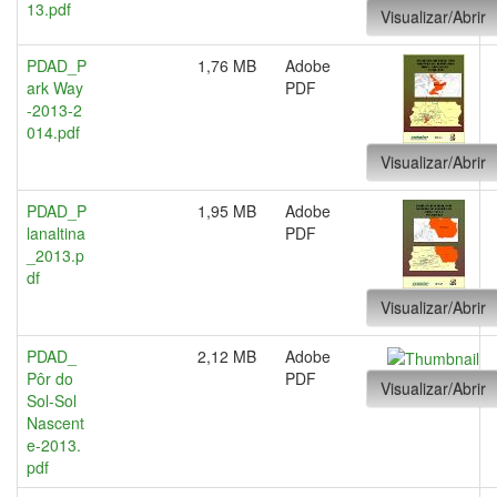
13.pdf
Visualizar/Abrir
PDAD_P
1,76 MB
Adobe
ark Way
PDF
-2013-2
014.pdf
Visualizar/Abrir
PDAD_P
1,95 MB
Adobe
lanaltina
PDF
_2013.p
df
Visualizar/Abrir
PDAD_
2,12 MB
Adobe
Pôr do
PDF
Visualizar/Abrir
Sol-Sol
Nascent
e-2013.
pdf