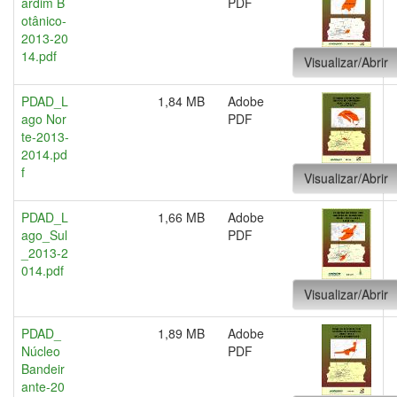
ardim B
PDF
otânico-
2013-20
14.pdf
Visualizar/Abrir
PDAD_L
1,84 MB
Adobe
ago Nor
PDF
te-2013-
2014.pd
f
Visualizar/Abrir
PDAD_L
1,66 MB
Adobe
ago_Sul
PDF
_2013-2
014.pdf
Visualizar/Abrir
PDAD_
1,89 MB
Adobe
Núcleo
PDF
Bandeir
ante-20