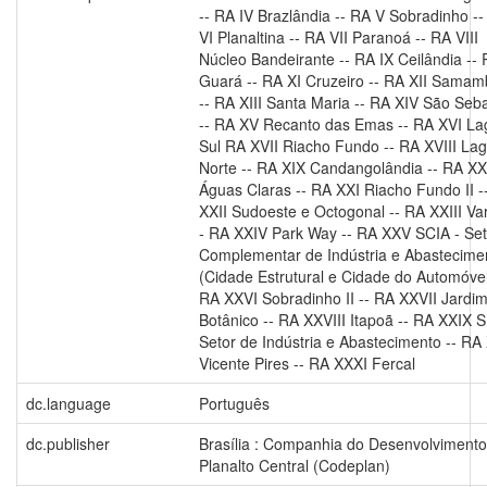
-- RA IV Brazlândia -- RA V Sobradinho -
VI Planaltina -- RA VII Paranoá -- RA VIII
Núcleo Bandeirante -- RA IX Ceilândia --
Guará -- RA XI Cruzeiro -- RA XII Samam
-- RA XIII Santa Maria -- RA XIV São Seb
-- RA XV Recanto das Emas -- RA XVI La
Sul RA XVII Riacho Fundo -- RA XVIII La
Norte -- RA XIX Candangolândia -- RA XX
Águas Claras -- RA XXI Riacho Fundo II -
XXII Sudoeste e Octogonal -- RA XXIII Var
- RA XXIV Park Way -- RA XXV SCIA - Set
Complementar de Indústria e Abastecime
(Cidade Estrutural e Cidade do Automóvel
RA XXVI Sobradinho II -- RA XXVII Jardi
Botânico -- RA XXVIII Itapoã -- RA XXIX S
Setor de Indústria e Abastecimento -- RA
Vicente Pires -- RA XXXI Fercal
dc.language
Português
dc.publisher
Brasília : Companhia do Desenvolvimento
Planalto Central (Codeplan)