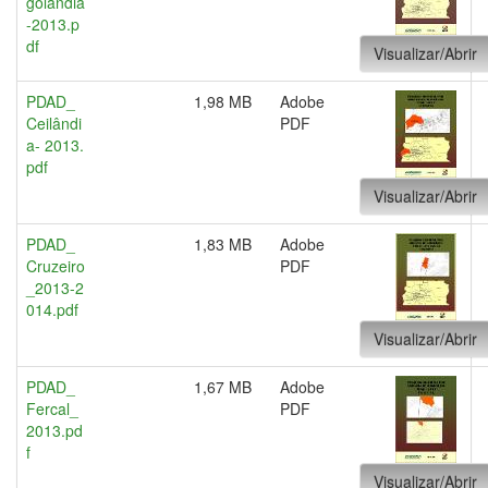
golândia
-2013.p
df
Visualizar/Abrir
PDAD_
1,98 MB
Adobe
Ceilândi
PDF
a- 2013.
pdf
Visualizar/Abrir
PDAD_
1,83 MB
Adobe
Cruzeiro
PDF
_2013-2
014.pdf
Visualizar/Abrir
PDAD_
1,67 MB
Adobe
Fercal_
PDF
2013.pd
f
Visualizar/Abrir