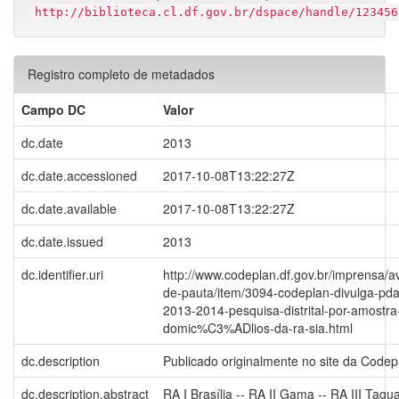
http://biblioteca.cl.df.gov.br/dspace/handle/123456
Registro completo de metadados
Campo DC
Valor
dc.date
2013
dc.date.accessioned
2017-10-08T13:22:27Z
dc.date.available
2017-10-08T13:22:27Z
dc.date.issued
2013
dc.identifier.uri
http://www.codeplan.df.gov.br/imprensa/a
de-pauta/item/3094-codeplan-divulga-pd
2013-2014-pesquisa-distrital-por-amostra
domic%C3%ADlios-da-ra-sia.html
dc.description
Publicado originalmente no site da Codep
dc.description.abstract
RA I Brasília -- RA II Gama -- RA III Tagu