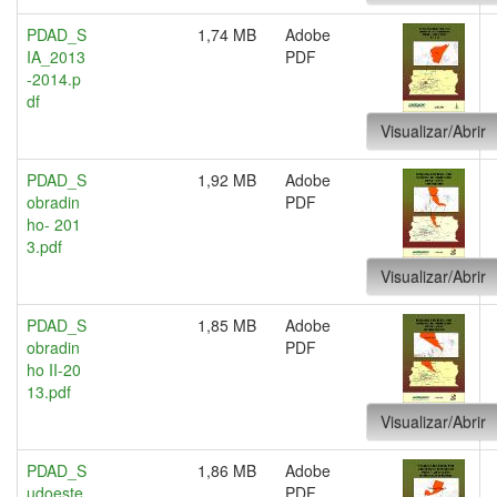
PDAD_S
1,74 MB
Adobe
IA_2013
PDF
-2014.p
df
Visualizar/Abrir
PDAD_S
1,92 MB
Adobe
obradin
PDF
ho- 201
3.pdf
Visualizar/Abrir
PDAD_S
1,85 MB
Adobe
obradin
PDF
ho II-20
13.pdf
Visualizar/Abrir
PDAD_S
1,86 MB
Adobe
udoeste
PDF