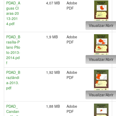
PDAD_A
4,07 MB
Adobe
guas Cl
PDF
aras-20
13-201
4.pdf
Visualizar/Abrir
PDAD_B
1,9 MB
Adobe
rasília-P
PDF
lano Pilo
to-2013-
2014.pd
Visualizar/Abrir
f
PDAD_B
1,92 MB
Adobe
razlândi
PDF
a-2013.
pdf
Visualizar/Abrir
PDAD_
1,88 MB
Adobe
Candan
PDF