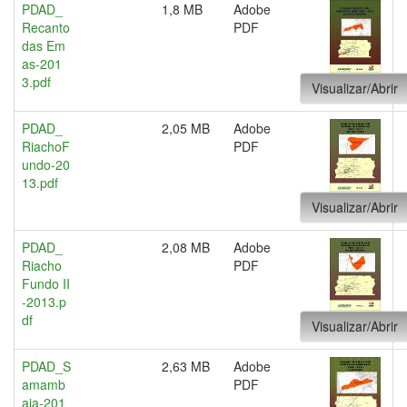
PDAD_
1,8 MB
Adobe
Recanto
PDF
das Em
as-201
3.pdf
Visualizar/Abrir
PDAD_
2,05 MB
Adobe
RiachoF
PDF
undo-20
13.pdf
Visualizar/Abrir
PDAD_
2,08 MB
Adobe
Riacho
PDF
Fundo II
-2013.p
df
Visualizar/Abrir
PDAD_S
2,63 MB
Adobe
amamb
PDF
aia-201