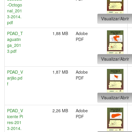
-Octogo
nal_201
3-2014.
Visualizar/Abrir
pdf
PDAD_T
1,88 MB
Adobe
aguatin
PDF
ga_201
3.pdf
Visualizar/Abrir
PDAD_V
1,87 MB
Adobe
arjão.pd
PDF
f
Visualizar/Abrir
PDAD_V
2,26 MB
Adobe
icente Pi
PDF
res-201
3-2014.