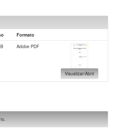
ho
Formato
MB
Adobe PDF
Visualizar/Abrir
io.