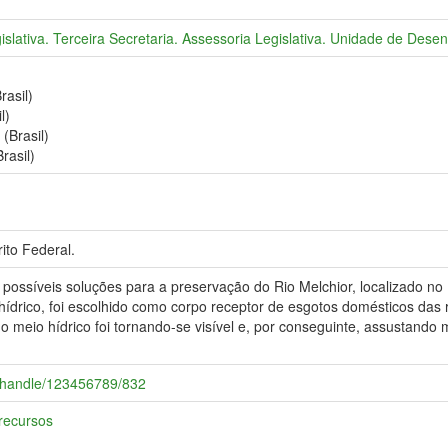
gislativa. Terceira Secretaria. Assessoria Legislativa. Unidade de De
rasil)
l)
(Brasil)
rasil)
rito Federal.
possíveis soluções para a preservação do Rio Melchior, localizado no D
 hídrico, foi escolhido como corpo receptor de esgotos domésticos das
o meio hídrico foi tornando-se visível e, por conseguinte, assustand
ce/handle/123456789/832
 recursos