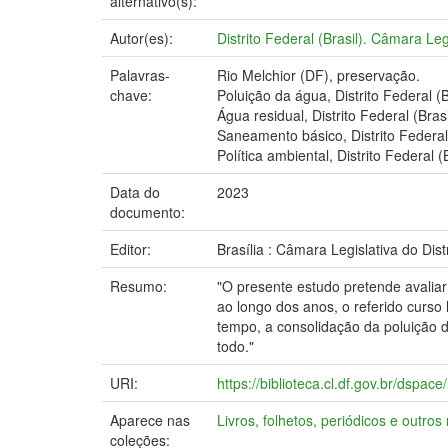
alternativo(s):
Autor(es):
Distrito Federal (Brasil). Câmara Le
Palavras-
Rio Melchior (DF), preservação.
chave:
Poluição da água, Distrito Federal (B
Água residual, Distrito Federal (Brasi
Saneamento básico, Distrito Federal 
Política ambiental, Distrito Federal (B
Data do
2023
documento:
Editor:
Brasília : Câmara Legislativa do Dist
Resumo:
"O presente estudo pretende avaliar 
ao longo dos anos, o referido curso
tempo, a consolidação da poluição d
todo."
URI:
https://biblioteca.cl.df.gov.br/dspa
Aparece nas
Livros, folhetos, periódicos e outros
coleções: