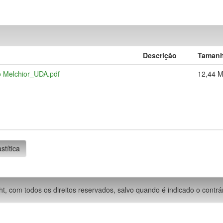
Descrição
Taman
o Melchior_UDA.pdf
12,44 
stítica
ht, com todos os direitos reservados, salvo quando é indicado o contrár