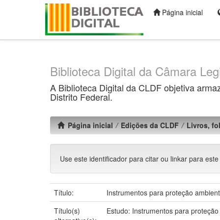
Página inicial
Skip
navigation
Biblioteca Digital da Câmara Legi
A Biblioteca Digital da CLDF objetiva arma
Distrito Federal.
Página inicial
Edições da CLDF
Livros, f
Use este identificador para citar ou linkar para este
Título:
Instrumentos para proteção ambient
Título(s)
Estudo: Instrumentos para proteção